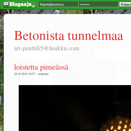
Betonista tunnelmaa
ari-pentti65@luukku.com
loistetta pimeässä
25.10.2015 18:57 - aripentti