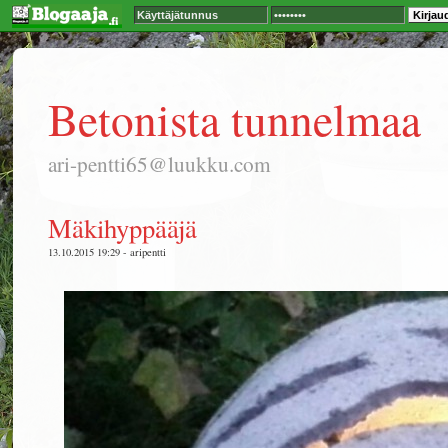
Betonista tunnelmaa
ari-pentti65@luukku.com
Mäkihyppääjä
13.10.2015 19:29 - aripentti